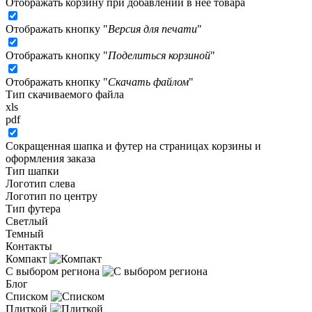
Отображать корзину при добавлении в неё товара
Отображать кнопку "
Версия для печати
"
Отображать кнопку "
Поделиться корзиной
"
Отображать кнопку "
Скачать файлом
"
Тип скачиваемого файла
xls
pdf
Сокращенная шапка и футер на страницах корзины и
оформления заказа
Тип шапки
Логотип слева
Логотип по центру
Тип футера
Светлый
Темный
Контакты
Компакт
С выбором региона
Блог
Списком
Плиткой