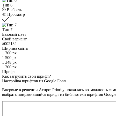
Тип 6
Выбрать
Просмотр
Тип 7
Базовый цвет
Свой вариант
#00213f
Ширина сайта
1 700 px
1 500 px
1 348 px
1 200 px
Шрифт
Как загрузить свой шрифт?
Настройка шрифтов из Google Fonts
Впервые в решении Аспро: Priority появилась возможность са
выбрать понравившийся шрифт из библиотеки шрифтов Google 