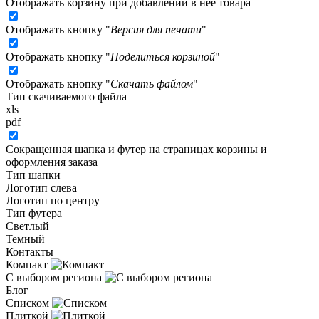
Отображать корзину при добавлении в неё товара
Отображать кнопку "
Версия для печати
"
Отображать кнопку "
Поделиться корзиной
"
Отображать кнопку "
Скачать файлом
"
Тип скачиваемого файла
xls
pdf
Сокращенная шапка и футер на страницах корзины и
оформления заказа
Тип шапки
Логотип слева
Логотип по центру
Тип футера
Светлый
Темный
Контакты
Компакт
С выбором региона
Блог
Списком
Плиткой