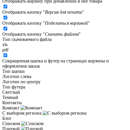
Отображать корзину при добавлении в неё товара
Отображать кнопку "
Версия для печати
"
Отображать кнопку "
Поделиться корзиной
"
Отображать кнопку "
Скачать файлом
"
Тип скачиваемого файла
xls
pdf
Сокращенная шапка и футер на страницах корзины и
оформления заказа
Тип шапки
Логотип слева
Логотип по центру
Тип футера
Светлый
Темный
Контакты
Компакт
С выбором региона
Блог
Списком
Плиткой