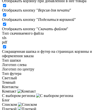
Отображать корзину при добавлении в неё товара
Отображать кнопку "
Версия для печати
"
Отображать кнопку "
Поделиться корзиной
"
Отображать кнопку "
Скачать файлом
"
Тип скачиваемого файла
xls
pdf
Сокращенная шапка и футер на страницах корзины и
оформления заказа
Тип шапки
Логотип слева
Логотип по центру
Тип футера
Светлый
Темный
Контакты
Компакт
С выбором региона
Блог
Списком
Плиткой