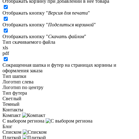
Отображать корзину при добавлении в неё товара
Отображать кнопку "
Версия для печати
"
Отображать кнопку "
Поделиться корзиной
"
Отображать кнопку "
Скачать файлом
"
Тип скачиваемого файла
xls
pdf
Сокращенная шапка и футер на страницах корзины и
оформления заказа
Тип шапки
Логотип слева
Логотип по центру
Тип футера
Светлый
Темный
Контакты
Компакт
С выбором региона
Блог
Списком
Плиткой