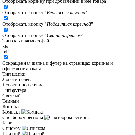
Отображать корзину при добавлении в неё товара
Отображать кнопку "
Версия для печати
"
Отображать кнопку "
Поделиться корзиной
"
Отображать кнопку "
Скачать файлом
"
Тип скачиваемого файла
xls
pdf
Сокращенная шапка и футер на страницах корзины и
оформления заказа
Тип шапки
Логотип слева
Логотип по центру
Тип футера
Светлый
Темный
Контакты
Компакт
С выбором региона
Блог
Списком
Плиткой