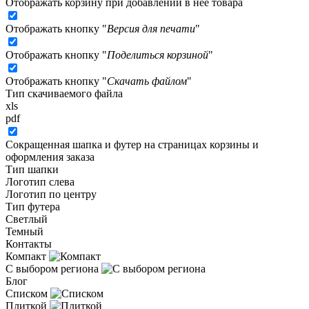
Отображать корзину при добавлении в неё товара
Отображать кнопку "
Версия для печати
"
Отображать кнопку "
Поделиться корзиной
"
Отображать кнопку "
Скачать файлом
"
Тип скачиваемого файла
xls
pdf
Сокращенная шапка и футер на страницах корзины и
оформления заказа
Тип шапки
Логотип слева
Логотип по центру
Тип футера
Светлый
Темный
Контакты
Компакт
С выбором региона
Блог
Списком
Плиткой