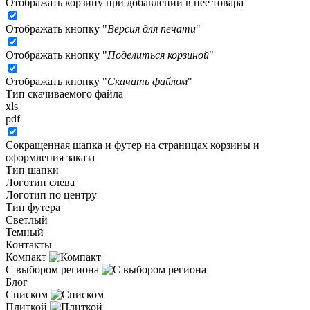
Отображать корзину при добавлении в неё товара
Отображать кнопку "
Версия для печати
"
Отображать кнопку "
Поделиться корзиной
"
Отображать кнопку "
Скачать файлом
"
Тип скачиваемого файла
xls
pdf
Сокращенная шапка и футер на страницах корзины и
оформления заказа
Тип шапки
Логотип слева
Логотип по центру
Тип футера
Светлый
Темный
Контакты
Компакт
С выбором региона
Блог
Списком
Плиткой