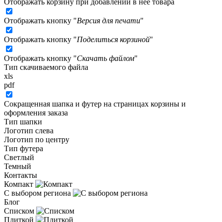
Отображать корзину при добавлении в неё товара
Отображать кнопку "
Версия для печати
"
Отображать кнопку "
Поделиться корзиной
"
Отображать кнопку "
Скачать файлом
"
Тип скачиваемого файла
xls
pdf
Сокращенная шапка и футер на страницах корзины и
оформления заказа
Тип шапки
Логотип слева
Логотип по центру
Тип футера
Светлый
Темный
Контакты
Компакт
С выбором региона
Блог
Списком
Плиткой